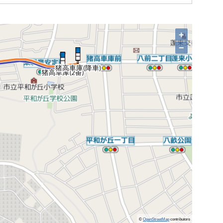
+
−
©
OpenStreetMap
contributors