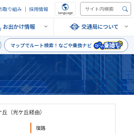
の取り組み
採用情報
language
お出かけ情報
交通局について
マップでルート検索！
なごや乗換ナビ
ケ丘
（光ケ丘経由）
復路