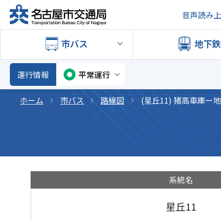
音声読み
市バス
地下
運行情報
平常運行
ホーム
市バス
路線図
(星丘11) 猪高車庫
系統名
星丘11