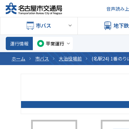
音声読み
市バス
地下
運行情報
平常運行
ホーム
市バス
大治役場前
(名駅24) 1番の