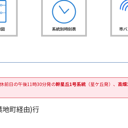
線図
系統別時刻表
市バ
休前日の午後11時30分発の
幹星丘1号系統
（星ケ丘発）、
高畑
。
葉地町経由)行