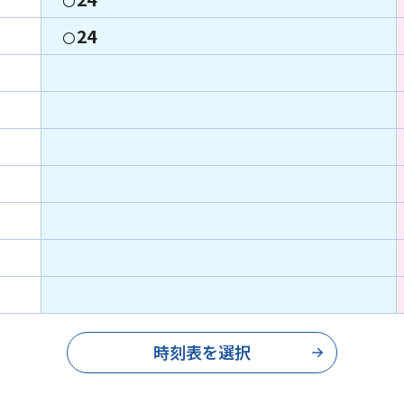
〇
24
〇
時刻表を選択