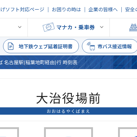
上げソフト対応ページ
お困りの時は
企業の皆様へ
安全
鉄
マナカ・乗車券
地下鉄ウェブ延着証明書
市バス接近情報
りば 名古屋駅(稲葉地町経由)行 時刻表
大治役場前
おおはるやくばまえ