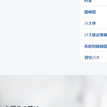
料金
路線図
バス停
バス接近情
系統別路線
貸切バス